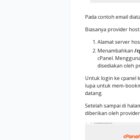
Pada contoh email diata
Biasanya provider host
Alamat server hos
Menambahkan
/c
cPanel. Menggunak
disediakan oleh p
Untuk login ke cpanel k
lupa untuk mem-bookm
datang.
Setelah sampai di hal
diberikan oleh provider