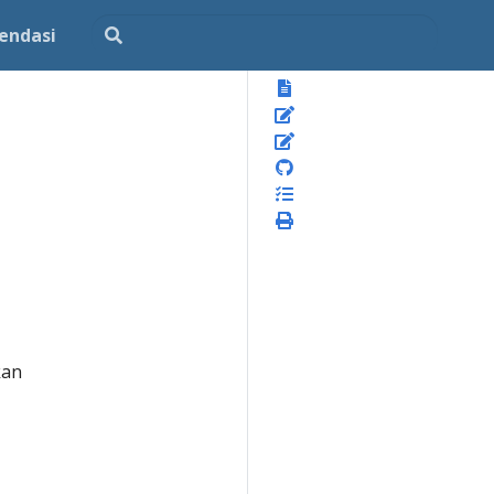
endasi
kan