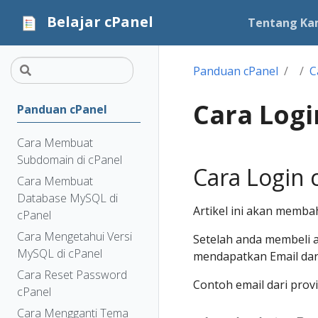
Belajar cPanel
Tentang Ka
Panduan cPanel
C
Cara Logi
Panduan cPanel
Cara Membuat
Subdomain di cPanel
Cara Login 
Cara Membuat
Database MySQL di
Artikel ini akan memba
cPanel
Cara Mengetahui Versi
Setelah anda membeli a
MySQL di cPanel
mendapatkan Email dari
Cara Reset Password
Contoh email dari provi
cPanel
Cara Mengganti Tema